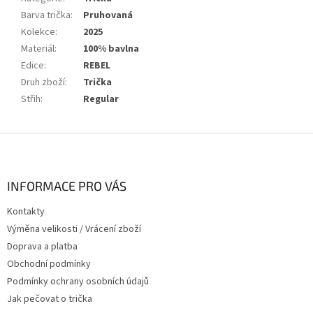
Barva trička
:
Pruhovaná
Kolekce
:
2025
Materiál
:
100% bavlna
Edice
:
REBEL
Druh zboží
:
Trička
Střih
:
Regular
Z
á
p
a
INFORMACE PRO VÁS
t
Kontakty
í
Výměna velikosti / Vrácení zboží
Doprava a platba
Obchodní podmínky
Podmínky ochrany osobních údajů
Jak pečovat o trička