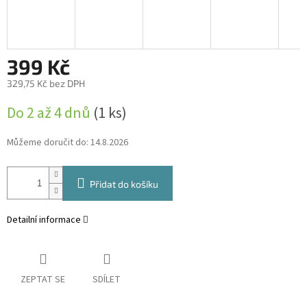
399 Kč
329,75 Kč bez DPH
Měrná
Do 2 až 4 dnů
(1 ks)
cena:
Můžeme doručit do:
14.8.2026
Přidat do košíku
Detailní informace
ZEPTAT SE
SDÍLET