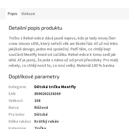
Popis
Diskuze
Detailní popis produktu
Tričko z Rebel edice dává jasně najevo, kdo je tady novej člen
crew. Unisex střih, který neřeší věk ani školní řád. Ať už má triko
jakýkoli design, jedno má společný. Patří těm, co chtějí bejt
součástí Meatfly hned od začátku. Rebel edice k tomu sedí jak
ulitá. Ať je jasný, že jede s náma už od první přestávky. Pro malý
rebely, co chtějí nosit to, co nosí velký. Materiál 100 % bavlna
Doplňkové parametry
Kategorie
:
Dětská trička Meatfly
EAN
:
8590202136369
Velikost
:
158
Barva
:
Růžová
Pro koho
:
Dětské
Délka rukávu
:
Krátký rukáv
Kategorie
:
Trička