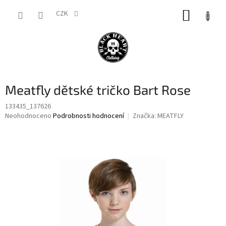
Přejít
NÁKUP
na
CZK
obsah
KOŠÍK
Meatfly dětské tričko Bart Rose
133435_137626
Průměrné
Neohodnoceno
Podrobnosti hodnocení
Značka:
MEATFLY
hodnocení
produktu
je
0,0
z
5
hvězdiček.