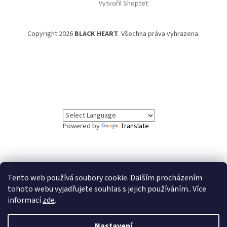
Vytvořil Shoptet
Copyright 2026
BLACK HEART
. Všechna práva vyhrazena.
Powered by
Translate
Tento web používá soubory cookie. Dalším procházením
// Informační lišta
tohoto webu vyjadřujete souhlas s jejich používáním.. Více
informací
zde
.
Vážení zákazníci, ve dnech 5.8. až 7.8. čerpáme
dovolenou. Objednávky v tomto období budou vyřízeny
po našem návratu. Děkujeme za pochopení.
Nastavení