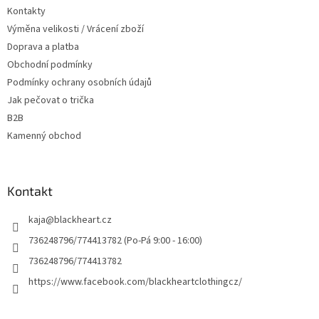
t
Kontakty
í
Výměna velikosti / Vrácení zboží
Doprava a platba
Obchodní podmínky
Podmínky ochrany osobních údajů
Jak pečovat o trička
B2B
Kamenný obchod
Kontakt
kaja
@
blackheart.cz
736248796/774413782 (Po-Pá 9:00 - 16:00)
736248796/774413782
https://www.facebook.com/blackheartclothingcz/