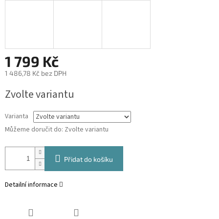
1 799 Kč
1 486,78 Kč bez DPH
Měrná
Zvolte variantu
cena:
Varianta
Můžeme doručit do:
Zvolte variantu
Přidat do košíku
Detailní informace