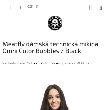
Přejít
NÁKUP
na
CZK
obsah
KOŠÍK
Meatfly dámská technická mikina
Omni Color Bubbles / Black
Průměrné
Neohodnoceno
Podrobnosti hodnocení
Značka:
MEATFLY
hodnocení
produktu
je
0,0
z
5
hvězdiček.