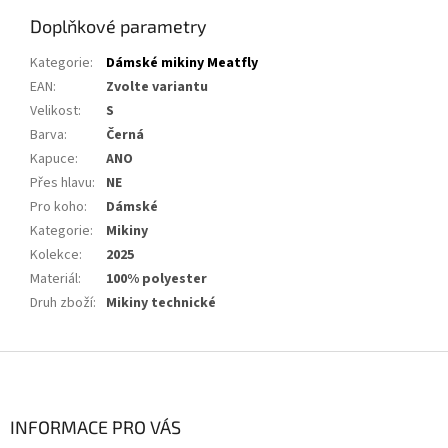
Doplňkové parametry
Kategorie
:
Dámské mikiny Meatfly
EAN
:
Zvolte variantu
Velikost
:
S
Barva
:
Černá
Kapuce
:
ANO
Přes hlavu
:
NE
Pro koho
:
Dámské
Kategorie
:
Mikiny
Kolekce
:
2025
Materiál
:
100% polyester
Druh zboží
:
Mikiny technické
Z
á
p
a
INFORMACE PRO VÁS