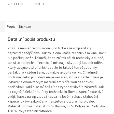
ZEPTAT SE
SDÍLET
Popis
Diskuze
Detailní popis produktu
Znáš už neuvěřitelnou mikinu, co ti dokáže rozjasnit i ty
nejzamračenější dny? Tak to je ona - naše technická mikina Omni!
Ale počkej, než si řekneš, že to zní tak nějak technicky a nudně,
tak si to poslechni. Technická mikina je skvostný kousek oděvu,
který spojuje styl a funkčnost. Je to takový ten všestranný
parťák pro každou ženu, co miluje aktivity venku. Chladnější
podzimní nebo jarní dny? Ani je nezaregistruješ. Tahle mikina je
vybavena dvouvrstvým materiálem s hřejivou fleecovou
podšívkou. Takže se můžeš cítit a vypadat skvěle zároveň. Tak
na co ještě čekáš? Buď i ty technická královna. Specifikace dvě
vnější kapsy na zip zipová kapsa na levém rukávu stahování
kapuce rukávy zakončeny manžetou s otvorem pro palec
Materiál Svrchní materiál: 65 % Bavlna, 35 % Polyester Podšívka:
100 % Polyester Microfleece