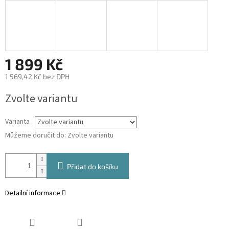
1 899 Kč
1 569,42 Kč bez DPH
Měrná
Zvolte variantu
cena:
Varianta
Můžeme doručit do:
Zvolte variantu
Přidat do košíku
Detailní informace