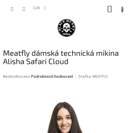
Přejít
NÁKUP
na
CZK
obsah
KOŠÍK
Meatfly dámská technická mikina
Alisha Safari Cloud
Průměrné
Neohodnoceno
Podrobnosti hodnocení
Značka:
MEATFLY
hodnocení
produktu
je
0,0
z
5
hvězdiček.