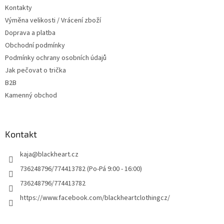
t
Kontakty
í
Výměna velikosti / Vrácení zboží
Doprava a platba
Obchodní podmínky
Podmínky ochrany osobních údajů
Jak pečovat o trička
B2B
Kamenný obchod
Kontakt
kaja
@
blackheart.cz
736248796/774413782 (Po-Pá 9:00 - 16:00)
736248796/774413782
https://www.facebook.com/blackheartclothingcz/