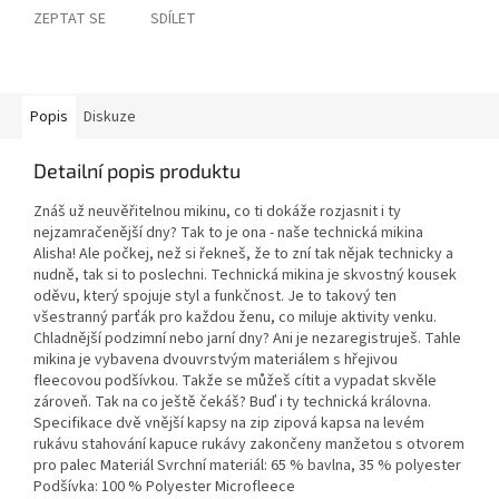
ZEPTAT SE
SDÍLET
Popis
Diskuze
Detailní popis produktu
Znáš už neuvěřitelnou mikinu, co ti dokáže rozjasnit i ty
nejzamračenější dny? Tak to je ona - naše technická mikina
Alisha! Ale počkej, než si řekneš, že to zní tak nějak technicky a
nudně, tak si to poslechni. Technická mikina je skvostný kousek
oděvu, který spojuje styl a funkčnost. Je to takový ten
všestranný parťák pro každou ženu, co miluje aktivity venku.
Chladnější podzimní nebo jarní dny? Ani je nezaregistruješ. Tahle
mikina je vybavena dvouvrstvým materiálem s hřejivou
fleecovou podšívkou. Takže se můžeš cítit a vypadat skvěle
zároveň. Tak na co ještě čekáš? Buď i ty technická královna.
Specifikace dvě vnější kapsy na zip zipová kapsa na levém
rukávu stahování kapuce rukávy zakončeny manžetou s otvorem
pro palec Materiál Svrchní materiál: 65 % bavlna, 35 % polyester
Podšívka: 100 % Polyester Microfleece