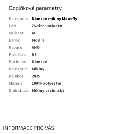
Doplňkové parametry
Kategorie
:
Dámské mikiny Meatfly
EAN
:
Zvolte variantu
Velikost
:
M
Barva
:
Modrá
Kapuce
:
ANO
Přes hlavu
:
NE
Pro koho
:
Dámské
Kategorie
:
Mikiny
Kolekce
:
2025
Materiál
:
100% polyester
Druh zboží
:
Mikiny technické
Z
á
p
a
INFORMACE PRO VÁS