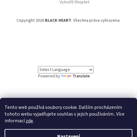
Vytvořil Shoptet
Copyright 2026
BLACK HEART
. Všechna práva vyhrazena.
Powered by
Translate
Tento web používá soubory cookie. Dalším procházením
// Informační lišta
tohoto webu vyjadřujete souhlas s jejich používáním.. Více
informací
zde
.
Vážení zákazníci, ve dnech 5.8. až 7.8. čerpáme
dovolenou. Objednávky v tomto období budou vyřízeny
po našem návratu. Děkujeme za pochopení.
Nastavení