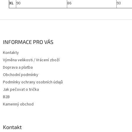
XL
90
86
93
Z
á
p
a
INFORMACE PRO VÁS
t
Kontakty
í
Výměna velikosti / Vrácení zboží
Doprava a platba
Obchodní podmínky
Podmínky ochrany osobních údajů
Jak pečovat o trička
B2B
Kamenný obchod
Kontakt