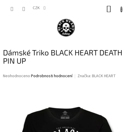
Přejít
NÁKUP
na
CZK
obsah
KOŠÍK
Dámské Triko BLACK HEART DEATH
PIN UP
Průměrné
Neohodnoceno
Podrobnosti hodnocení
Značka:
BLACK HEART
hodnocení
produktu
je
0,0
z
5
hvězdiček.