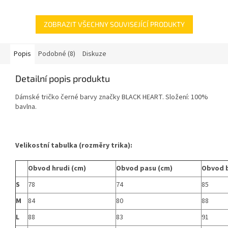
ZOBRAZIT VŠECHNY SOUVISEJÍCÍ PRODUKTY
Popis
Podobné (8)
Diskuze
Detailní popis produktu
Dámské tričko černé barvy značky BLACK HEART. Složení: 100%
bavlna.
Velikostní tabulka (rozměry trika):
Obvod hrudi (cm)
Obvod pasu (cm)
Obvod 
S
78
74
85
M
84
80
88
L
88
83
91