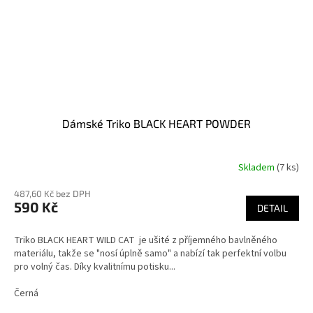
Dámské Triko BLACK HEART POWDER
Skladem
(7 ks)
487,60 Kč bez DPH
590 Kč
DETAIL
Triko BLACK HEART WILD CAT je ušité z příjemného bavlněného
materiálu, takže se "nosí úplně samo" a nabízí tak perfektní volbu
pro volný čas. Díky kvalitnímu potisku...
Černá