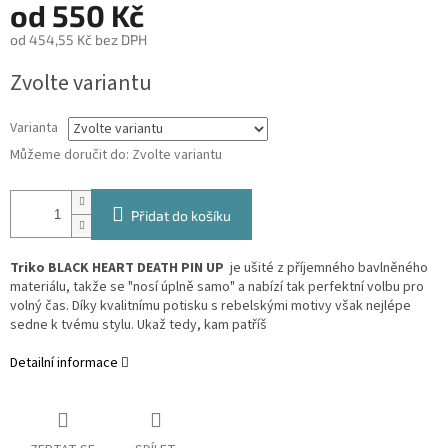
od
550 Kč
od
454,55 Kč
bez DPH
Měrná
Zvolte variantu
cena:
Varianta
Můžeme doručit do:
Zvolte variantu
Přidat do košíku
Triko BLACK HEART DEATH PIN UP
je ušité z příjemného bavlněného
materiálu, takže se "nosí úplně samo" a nabízí tak perfektní volbu pro
volný čas. Díky kvalitnímu potisku s rebelskými motivy však nejlépe
sedne k tvému stylu. Ukaž tedy, kam patříš
Detailní informace