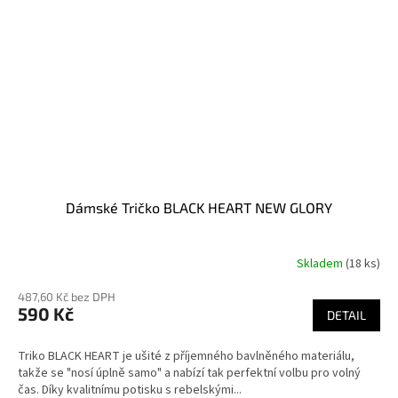
Dámské Tričko BLACK HEART NEW GLORY
Skladem
(18 ks)
487,60 Kč bez DPH
590 Kč
DETAIL
Triko BLACK HEART je ušité z příjemného bavlněného materiálu,
takže se "nosí úplně samo" a nabízí tak perfektní volbu pro volný
čas. Díky kvalitnímu potisku s rebelskými...