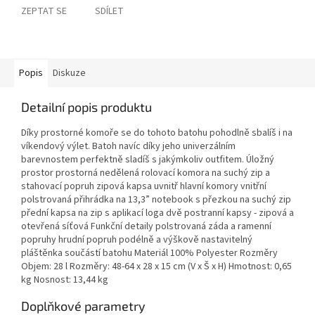
ZEPTAT SE
SDÍLET
Popis
Diskuze
Detailní popis produktu
Díky prostorné komoře se do tohoto batohu pohodlně sbalíš i na
víkendový výlet. Batoh navíc díky jeho univerzálním
barevnostem perfektně sladíš s jakýmkoliv outfitem. Úložný
prostor prostorná nedělená rolovací komora na suchý zip a
stahovací popruh zipová kapsa uvnitř hlavní komory vnitřní
polstrovaná přihrádka na 13,3” notebook s přezkou na suchý zip
přední kapsa na zip s aplikací loga dvě postranní kapsy - zipová a
otevřená síťová Funkční detaily polstrovaná záda a ramenní
popruhy hrudní popruh podélně a výškově nastavitelný
pláštěnka součástí batohu Materiál 100% Polyester Rozměry
Objem: 28 l Rozměry: 48-64 x 28 x 15 cm (V x Š x H) Hmotnost: 0,65
kg Nosnost: 13,44 kg
Doplňkové parametry