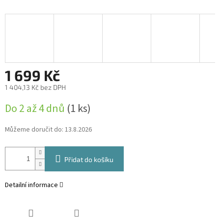
1 699 Kč
1 404,13 Kč bez DPH
Měrná
Do 2 až 4 dnů
(1 ks)
cena:
Můžeme doručit do:
13.8.2026
Přidat do košíku
Detailní informace