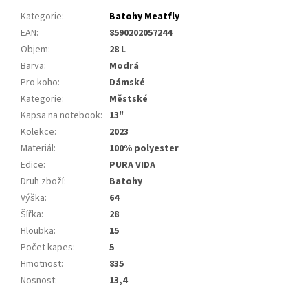
Kategorie
:
Batohy Meatfly
EAN
:
8590202057244
Objem
:
28 L
Barva
:
Modrá
Pro koho
:
Dámské
Kategorie
:
Městské
Kapsa na notebook
:
13"
Kolekce
:
2023
Materiál
:
100% polyester
Edice
:
PURA VIDA
Druh zboží
:
Batohy
Výška
:
64
Šířka
:
28
Hloubka
:
15
Počet kapes
:
5
Hmotnost
:
835
Nosnost
:
13,4