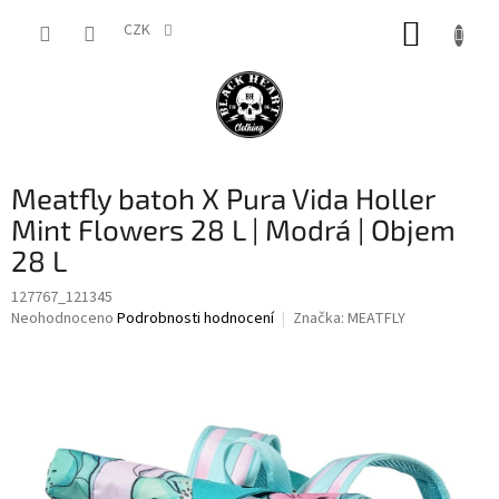
Přejít
NÁKUP
na
CZK
obsah
KOŠÍK
Meatfly batoh X Pura Vida Holler
Mint Flowers 28 L | Modrá | Objem
28 L
127767_121345
Průměrné
Neohodnoceno
Podrobnosti hodnocení
Značka:
MEATFLY
hodnocení
produktu
je
0,0
z
5
hvězdiček.