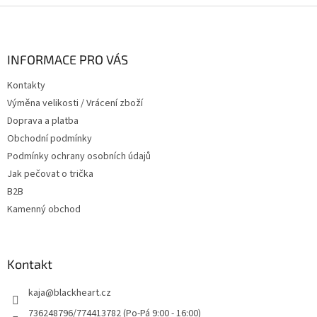
Z
á
p
a
INFORMACE PRO VÁS
t
Kontakty
í
Výměna velikosti / Vrácení zboží
Doprava a platba
Obchodní podmínky
Podmínky ochrany osobních údajů
Jak pečovat o trička
B2B
Kamenný obchod
Kontakt
kaja
@
blackheart.cz
736248796/774413782 (Po-Pá 9:00 - 16:00)