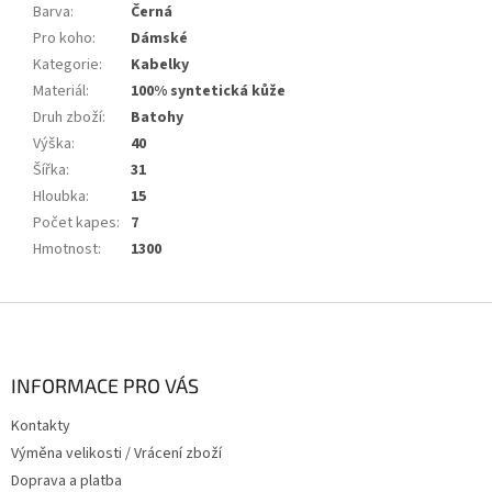
Barva
:
Černá
Pro koho
:
Dámské
Kategorie
:
Kabelky
Materiál
:
100% syntetická kůže
Druh zboží
:
Batohy
Výška
:
40
Šířka
:
31
Hloubka
:
15
Počet kapes
:
7
Hmotnost
:
1300
Z
á
p
a
INFORMACE PRO VÁS
t
Kontakty
í
Výměna velikosti / Vrácení zboží
Doprava a platba