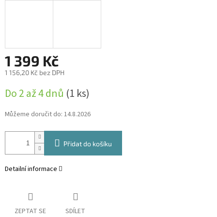
1 399 Kč
1 156,20 Kč bez DPH
Měrná
Do 2 až 4 dnů
(1 ks)
cena:
Můžeme doručit do:
14.8.2026
Přidat do košíku
Detailní informace
ZEPTAT SE
SDÍLET