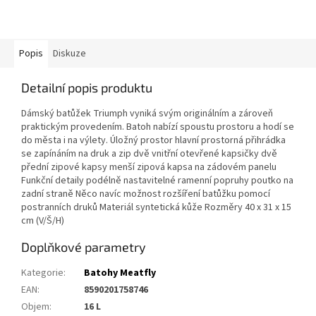
Popis
Diskuze
Detailní popis produktu
Dámský batůžek Triumph vyniká svým originálním a zároveň
praktickým provedením. Batoh nabízí spoustu prostoru a hodí se
do města i na výlety. Úložný prostor hlavní prostorná přihrádka
se zapínáním na druk a zip dvě vnitřní otevřené kapsičky dvě
přední zipové kapsy menší zipová kapsa na zádovém panelu
Funkční detaily podélně nastavitelné ramenní popruhy poutko na
zadní straně Něco navíc možnost rozšíření batůžku pomocí
postranních druků Materiál syntetická kůže Rozměry 40 x 31 x 15
cm (V/Š/H)
Doplňkové parametry
Kategorie
:
Batohy Meatfly
EAN
:
8590201758746
Objem
:
16 L