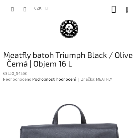
Přejít
NÁKUP
na
CZK
obsah
KOŠÍK
Meatfly batoh Triumph Black / Olive
| Černá | Objem 16 L
68250_94268
Průměrné
Neohodnoceno
Podrobnosti hodnocení
Značka:
MEATFLY
hodnocení
produktu
je
0,0
z
5
hvězdiček.