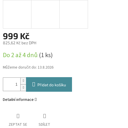
999 Kč
825,62 Kč bez DPH
Měrná
Do 2 až 4 dnů
(1 ks)
cena:
Můžeme doručit do:
13.8.2026
Přidat do košíku
Detailní informace
ZEPTAT SE
SDÍLET