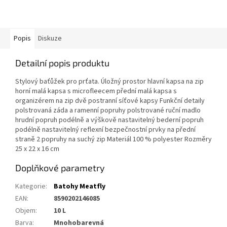
Popis
Diskuze
Detailní popis produktu
Stylový baťůžek pro prťata. Úložný prostor hlavní kapsa na zip
horní malá kapsa s microfleecem přední malá kapsa s
organizérem na zip dvě postranní síťové kapsy Funkční detaily
polstrovaná záda a ramenní popruhy polstrované ruční madlo
hrudní popruh podélně a výškově nastavitelný bederní popruh
podélně nastavitelný reflexní bezpečnostní prvky na přední
straně 2 popruhy na suchý zip Materiál 100 % polyester Rozměry
25 x 22 x 16 cm
Doplňkové parametry
Kategorie
:
Batohy Meatfly
EAN
:
8590202146085
Objem
:
10 L
Barva
:
Mnohobarevná