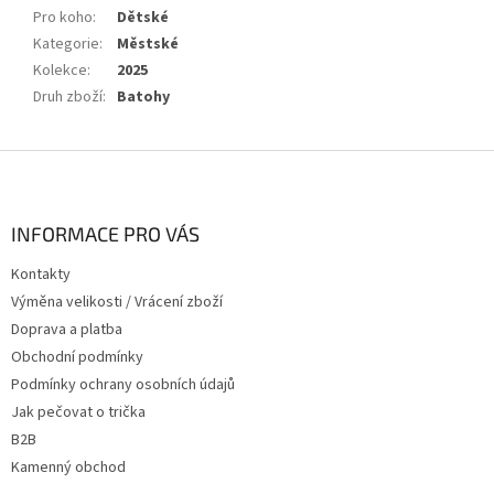
Pro koho
:
Dětské
Kategorie
:
Městské
Kolekce
:
2025
Druh zboží
:
Batohy
Z
á
p
a
INFORMACE PRO VÁS
t
Kontakty
í
Výměna velikosti / Vrácení zboží
Doprava a platba
Obchodní podmínky
Podmínky ochrany osobních údajů
Jak pečovat o trička
B2B
Kamenný obchod