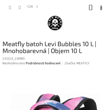
Přejít
NÁKUP
na
CZK
obsah
KOŠÍK
Meatfly batoh Levi Bubbles 10 L |
Mnohobarevná | Objem 10 L
133214_136985
Průměrné
Neohodnoceno
Podrobnosti hodnocení
Značka:
MEATFLY
hodnocení
produktu
je
0,0
z
5
hvězdiček.