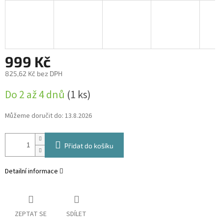
999 Kč
825,62 Kč bez DPH
Měrná
Do 2 až 4 dnů
(1 ks)
cena:
Můžeme doručit do:
13.8.2026
Přidat do košíku
Detailní informace
ZEPTAT SE
SDÍLET