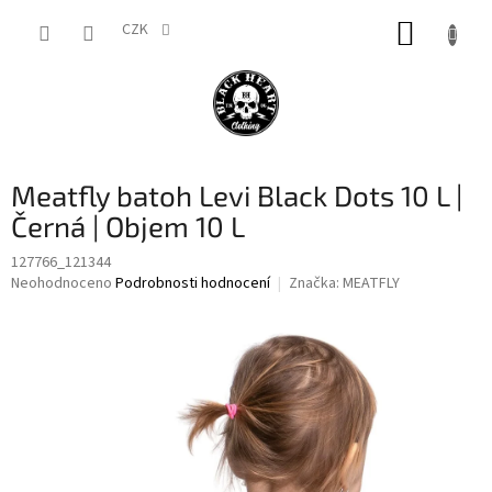
Přejít
NÁKUP
na
CZK
obsah
KOŠÍK
Meatfly batoh Levi Black Dots 10 L |
Černá | Objem 10 L
127766_121344
Průměrné
Neohodnoceno
Podrobnosti hodnocení
Značka:
MEATFLY
hodnocení
produktu
je
0,0
z
5
hvězdiček.