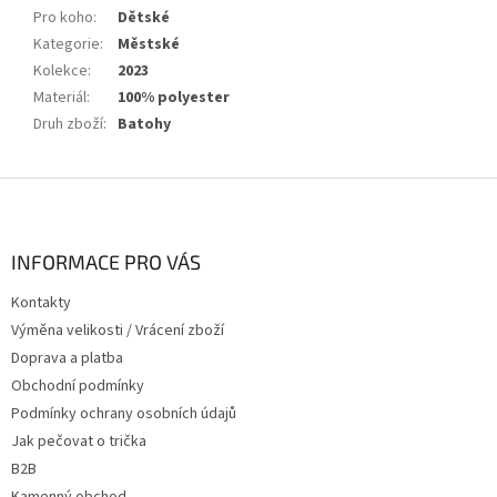
Pro koho
:
Dětské
Kategorie
:
Městské
Kolekce
:
2023
Materiál
:
100% polyester
Druh zboží
:
Batohy
Z
á
p
a
INFORMACE PRO VÁS
t
Kontakty
í
Výměna velikosti / Vrácení zboží
Doprava a platba
Obchodní podmínky
Podmínky ochrany osobních údajů
Jak pečovat o trička
B2B
Kamenný obchod