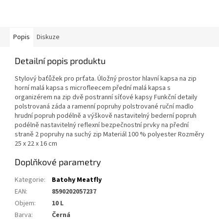
Popis
Diskuze
Detailní popis produktu
Stylový baťůžek pro prťata. Úložný prostor hlavní kapsa na zip
horní malá kapsa s microfleecem přední malá kapsa s
organizérem na zip dvě postranní síťové kapsy Funkční detaily
polstrovaná záda a ramenní popruhy polstrované ruční madlo
hrudní popruh podélně a výškově nastavitelný bederní popruh
podélně nastavitelný reflexní bezpečnostní prvky na přední
straně 2 popruhy na suchý zip Materiál 100 % polyester Rozměry
25 x 22 x 16 cm
Doplňkové parametry
Kategorie
:
Batohy Meatfly
EAN
:
8590202057237
Objem
:
10 L
Barva
:
Černá