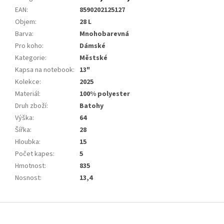
EAN
:
8590202125127
Objem
:
28 L
Barva
:
Mnohobarevná
Pro koho
:
Dámské
Kategorie
:
Městské
Kapsa na notebook
:
13"
Kolekce
:
2025
Materiál
:
100% polyester
Druh zboží
:
Batohy
Výška
:
64
Šířka
:
28
Hloubka
:
15
Počet kapes
:
5
Hmotnost
:
835
Nosnost
:
13,4
Z
á