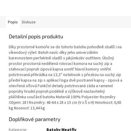
Popis
Diskuze
Detailní popis produktu
Díky prostorné komoře se do tohoto batohu pohodlně sbalíš i na
víkendový výlet. Batoh navíc díky jeho univerzálním
barevnostem perfektně sladíš s jakýmkoliv outfitem. Úložný
prostor prostorná nedělená rolovací komora na suchý zip a
stahovací popruh zipová kapsa uvnitř hlavní komory vnitřní
polstrovaná přihrádka na 13,3” notebook s přezkou na suchý zip
přední kapsa na zip s aplikací loga dvě postranní kapsy - zipová a
otevřená síťová Funkční detaily polstrovaná záda a ramenní
popruhy hrudní popruh podélně a výškově nastavitelný
pláštěnka součástí batohu Materiál 100% Polyester Rozměry
Objem: 28 l Rozměry: 48-64 x 28 x 15 cm (V x Š x H) Hmotnost: 0,65
kg Nosnost: 13,44 kg
Doplňkové parametry
Kategorie
:
Batohy Meatfly