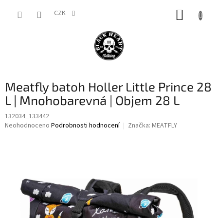
Přejít
NÁKUP
na
CZK
obsah
KOŠÍK
Meatfly batoh Holler Little Prince 28
L | Mnohobarevná | Objem 28 L
132034_133442
Průměrné
Neohodnoceno
Podrobnosti hodnocení
Značka:
MEATFLY
hodnocení
produktu
je
0,0
z
5
hvězdiček.