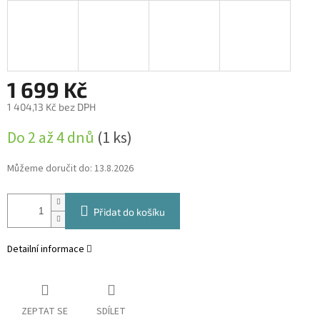
1 699 Kč
1 404,13 Kč bez DPH
Měrná
Do 2 až 4 dnů
(1 ks)
cena:
Můžeme doručit do:
13.8.2026
Přidat do košíku
Detailní informace
ZEPTAT SE
SDÍLET