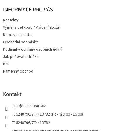
p
a
INFORMACE PRO VÁS
t
Kontakty
í
Výměna velikosti / Vrácení zboží
Doprava a platba
Obchodní podmínky
Podmínky ochrany osobních údajů
Jak pečovat o trička
B2B
Kamenný obchod
Kontakt
kaja
@
blackheart.cz
736248796/774413782 (Po-Pá 9:00 - 16:00)
736248796/774413782