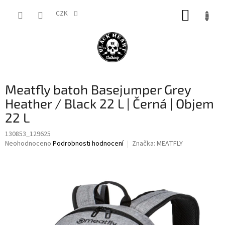
Přejít
NÁKUP
na
CZK
obsah
KOŠÍK
Meatfly batoh Basejumper Grey
Heather / Black 22 L | Černá | Objem
22 L
130853_129625
Průměrné
Neohodnoceno
Podrobnosti hodnocení
Značka:
MEATFLY
hodnocení
produktu
je
0,0
z
5
hvězdiček.