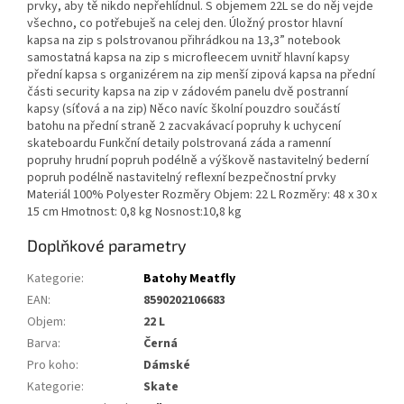
prvky, aby tě nikdo nepřehlídnul. S objemem 22L se do něj vejde
všechno, co potřebuješ na celej den. Úložný prostor hlavní
kapsa na zip s polstrovanou přihrádkou na 13,3” notebook
samostatná kapsa na zip s microfleecem uvnitř hlavní kapsy
přední kapsa s organizérem na zip menší zipová kapsa na přední
části security kapsa na zip v zádovém panelu dvě postranní
kapsy (síťová a na zip) Něco navíc školní pouzdro součástí
batohu na přední straně 2 zacvakávací popruhy k uchycení
skateboardu Funkční detaily polstrovaná záda a ramenní
popruhy hrudní popruh podélně a výškově nastavitelný bederní
popruh podélně nastavitelný reflexní bezpečnostní prvky
Materiál 100% Polyester Rozměry Objem: 22 L Rozměry: 48 x 30 x
15 cm Hmotnost: 0,8 kg Nosnost:10,8 kg
Doplňkové parametry
Kategorie
:
Batohy Meatfly
EAN
:
8590202106683
Objem
:
22 L
Barva
:
Černá
Pro koho
:
Dámské
Kategorie
:
Skate