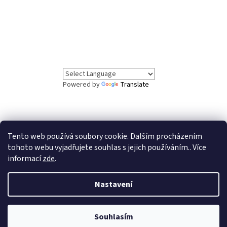
Powered by
Translate
Tento web používá soubory cookie. Dalším procházením
// Informační lišta
tohoto webu vyjadřujete souhlas s jejich používáním.. Více
informací
zde
.
Vážení zákazníci, ve dnech 5.8. až 7.8. čerpáme
dovolenou. Objednávky v tomto období budou vyřízeny
po našem návratu. Děkujeme za pochopení.
Nastavení
Souhlasím