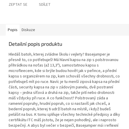
ZEPTAT SE
SDÍLET
Popis
Diskuze
Detailní popis produktu
Hledáš batoh, kterej zvládne školu i vejlety? Basejumper je
přesně to, co potřebuješ! Má hlavní kapsu na zip s polstrovanou
přihrádkou na noťas (až 13,3"), samostatnou kapsu s
microfleecem, kde si brýle budou hovět jak v peřince, a přední
kapsu s organizérem na zip, kam schováš všechny drobnosti, co
potřebuješ mít po ruce. Navíc je tu menší zipová kapsa na přední
části, security kapsa na zip v zádovým panelu, dvě postranní
kapsy – jedna síťová a druhá na zip, takže pití nebo drobnosti
máš vždycky při ruce. A co funkčnost? Polstrovaný záda a
ramenní popruhy, hrudní popruh, co si nastavíš jak chceš, a
bederní popruh, kterej ti udrží batoh na místě, i když budeš
pelášit na bus. K tomu splňuje všechny technické předpisy a díky
certifikátu ITC máš jistotu, že je nejen pohodlný, ale i naprosto
bezpečný. A abys byl večer v bezpečí, Basejumper má i reflexní