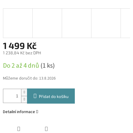
1 499 Kč
1 238,84 Kč bez DPH
Měrná
Do 2 až 4 dnů
(1 ks)
cena:
Můžeme doručit do:
13.8.2026
Přidat do košíku
Detailní informace