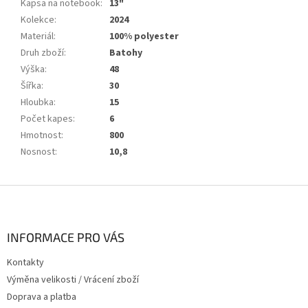
Kapsa na notebook
:
13"
Kolekce
:
2024
Materiál
:
100% polyester
Druh zboží
:
Batohy
Výška
:
48
Šířka
:
30
Hloubka
:
15
Počet kapes
:
6
Hmotnost
:
800
Nosnost
:
10,8
Z
á
p
a
INFORMACE PRO VÁS
t
Kontakty
í
Výměna velikosti / Vrácení zboží
Doprava a platba