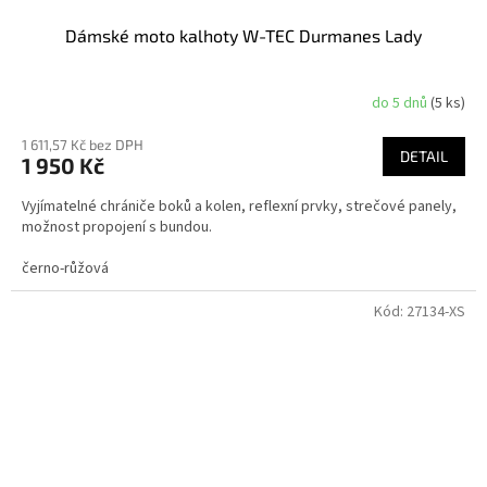
Dámské moto kalhoty W-TEC Durmanes Lady
do 5 dnů
(5 ks)
1 611,57 Kč bez DPH
DETAIL
1 950 Kč
Vyjímatelné chrániče boků a kolen, reflexní prvky, strečové panely,
možnost propojení s bundou.
černo-růžová
Kód:
27134-XS