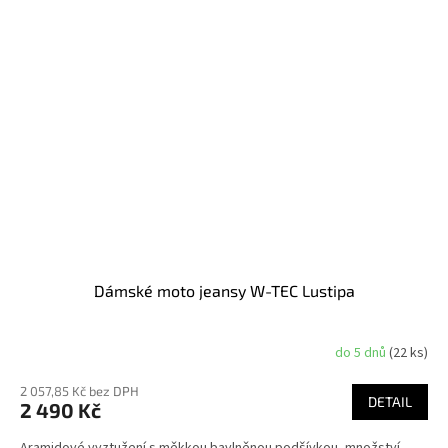
Dámské moto jeansy W-TEC Lustipa
do 5 dnů
(22 ks)
2 057,85 Kč bez DPH
DETAIL
2 490 Kč
Aramidové vyztužení s měkkou bavlněnou podšívkou, množství