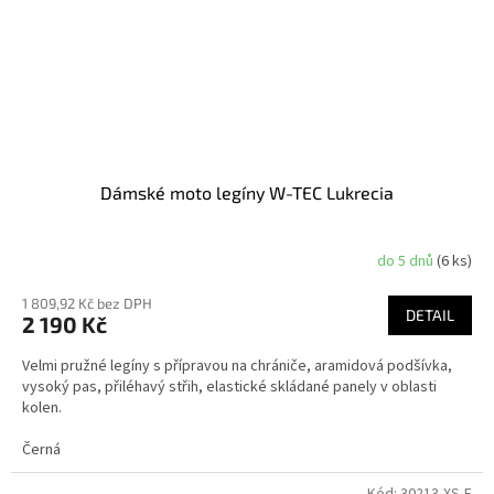
Dámské moto legíny W-TEC Lukrecia
do 5 dnů
(6 ks)
1 809,92 Kč bez DPH
DETAIL
2 190 Kč
Velmi pružné legíny s přípravou na chrániče, aramidová podšívka,
vysoký pas, přiléhavý střih, elastické skládané panely v oblasti
kolen.
Černá
Kód:
30213-XS-E