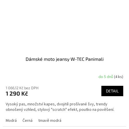
Dámské moto jeansy W-TEC Panimali
do 5 dnů
(4 ks)
1 066,12 Kč bez DPH
DETAIL
1 290 Kč
Vysoký pas, množství kapes, dvojitě prošívané švy, trendy
obnošený vzhled, stylový "scratch" efekt, poutko na pověšení.
Modrá
Černá
tmavě modrá