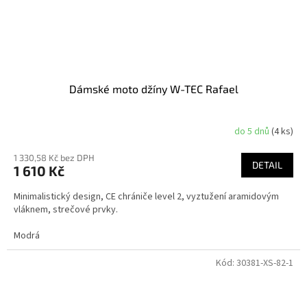
Dámské moto džíny W-TEC Rafael
do 5 dnů
(4 ks)
1 330,58 Kč bez DPH
DETAIL
1 610 Kč
Minimalistický design, CE chrániče level 2, vyztužení aramidovým
vláknem, strečové prvky.
Modrá
Kód:
30381-XS-82-1