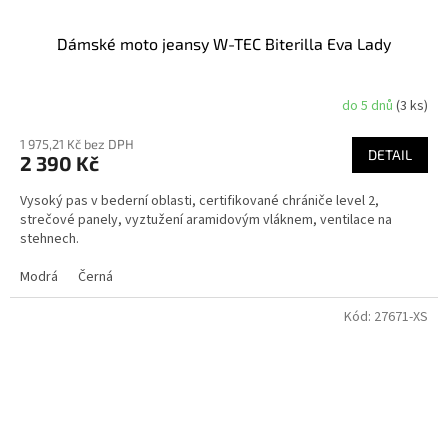
Dámské moto jeansy W-TEC Biterilla Eva Lady
do 5 dnů
(3 ks)
1 975,21 Kč bez DPH
DETAIL
2 390 Kč
Vysoký pas v bederní oblasti, certifikované chrániče level 2,
strečové panely, vyztužení aramidovým vláknem, ventilace na
stehnech.
Modrá
Černá
Kód:
27671-XS