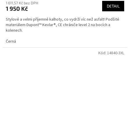
1 611,57 Kč bez DPH
DETAIL
1 950 Kč
Stylové a velmi příjemné kalhoty, co vydrží víc než asfalt! Podšité
materiálem Dupont™ Kevlar®, CE chrániče level 2 na bocích a
kolenech.
Černá
Kód:
14840-3XL