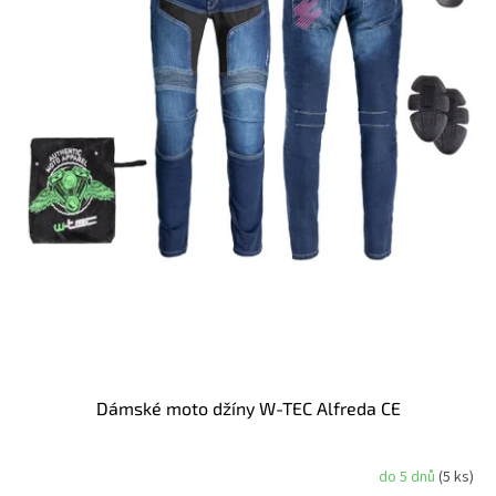
u
k
t
ů
Dámské moto džíny W-TEC Alfreda CE
do 5 dnů
(5 ks)