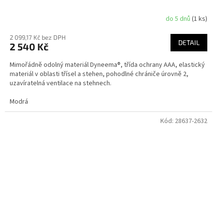
do 5 dnů
(1 ks)
2 099,17 Kč bez DPH
DETAIL
2 540 Kč
Mimořádně odolný materiál Dyneema®, třída ochrany AAA, elastický
materiál v oblasti třísel a stehen, pohodlné chrániče úrovně 2,
uzavíratelná ventilace na stehnech.
Modrá
Kód:
28637-2632