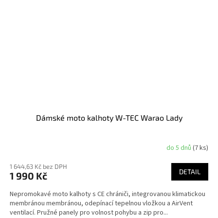
Dámské moto kalhoty W-TEC Warao Lady
do 5 dnů
(7 ks)
1 644,63 Kč bez DPH
DETAIL
1 990 Kč
Nepromokavé moto kalhoty s CE chrániči, integrovanou klimatickou
membránou membránou, odepínací tepelnou vložkou a AirVent
ventilací. Pružné panely pro volnost pohybu a zip pro...