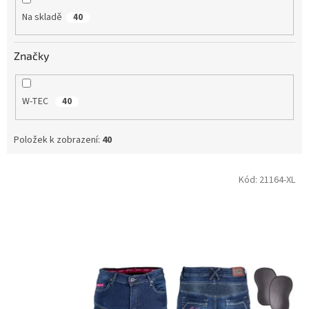
Na skladě
40
Značky
W-TEC
40
Položek k zobrazení:
40
V
Kód:
21164-XL
ý
p
i
s
p
r
o
d