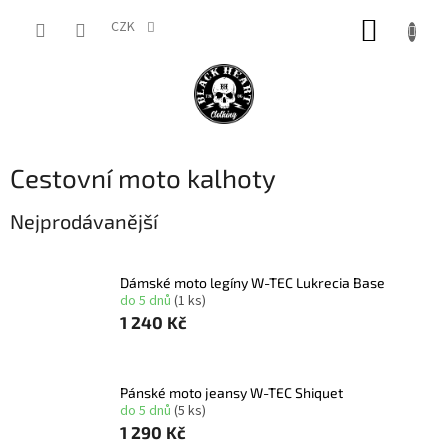
Přejít
NÁKUP
na
CZK
obsah
KOŠÍK
Cestovní moto kalhoty
Nejprodávanější
Dámské moto legíny W-TEC Lukrecia Base
do 5 dnů
(1 ks)
1 240 Kč
Pánské moto jeansy W-TEC Shiquet
do 5 dnů
(5 ks)
1 290 Kč