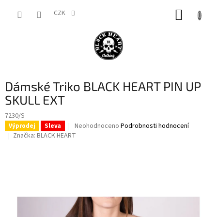
Přejít
NÁKUP
na
CZK
obsah
KOŠÍK
Dámské Triko BLACK HEART PIN UP
SKULL EXT
7230/S
Průměrné
Neohodnoceno
Podrobnosti hodnocení
Výprodej
Sleva
hodnocení
Značka:
BLACK HEART
produktu
je
0,0
z
5
hvězdiček.