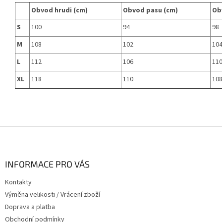
Obvod hrudi (cm)
Obvod pasu (cm)
Ob
S
100
94
98
M
108
102
10
L
112
106
11
XL
118
110
10
Z
á
p
a
INFORMACE PRO VÁS
t
Kontakty
í
Výměna velikosti / Vrácení zboží
Doprava a platba
Obchodní podmínky