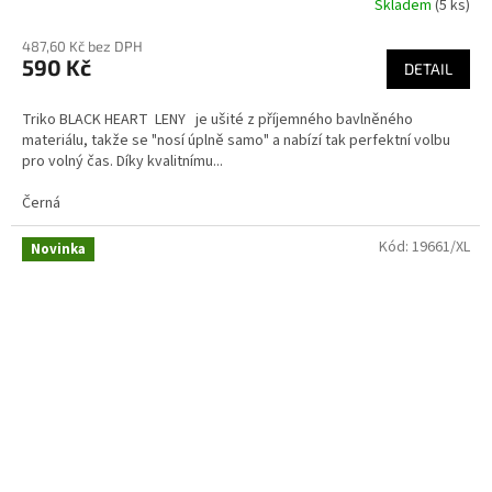
Skladem
(5 ks)
487,60 Kč bez DPH
590 Kč
DETAIL
Triko BLACK HEART LENY je ušité z příjemného bavlněného
materiálu, takže se "nosí úplně samo" a nabízí tak perfektní volbu
pro volný čas. Díky kvalitnímu...
Černá
Kód:
19661/XL
Novinka