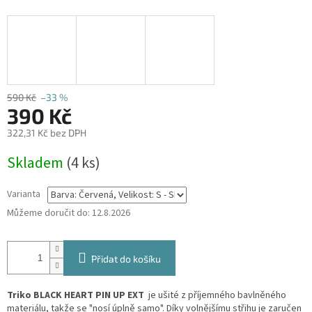
590 Kč
–33 %
390 Kč
322,31 Kč bez DPH
Měrná
Skladem
(4 ks)
cena:
Varianta
Můžeme doručit do:
12.8.2026
Přidat do košíku
Triko BLACK HEART PIN UP EXT
je ušité z příjemného bavlněného
materiálu, takže se "nosí úplně samo". Díky volnějšímu střihu je zaručen