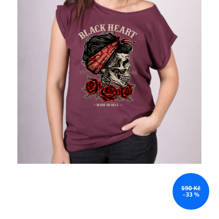
590 Kč
–33 %