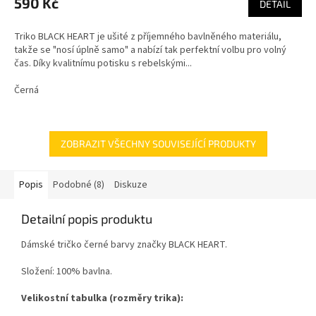
590 Kč
DETAIL
Triko BLACK HEART je ušité z příjemného bavlněného materiálu,
takže se "nosí úplně samo" a nabízí tak perfektní volbu pro volný
čas. Díky kvalitnímu potisku s rebelskými...
Černá
ZOBRAZIT VŠECHNY SOUVISEJÍCÍ PRODUKTY
Popis
Podobné (8)
Diskuze
Detailní popis produktu
Dámské tričko černé barvy značky BLACK HEART.
Složení: 100% bavlna.
Velikostní tabulka (rozměry trika):